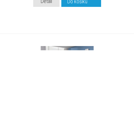
Detail
Do košíku
dětský pokoj ID-Sm 2 A šedá
dětský pokoj A šedá
od
16 540 Kč
Detail
Do košíku