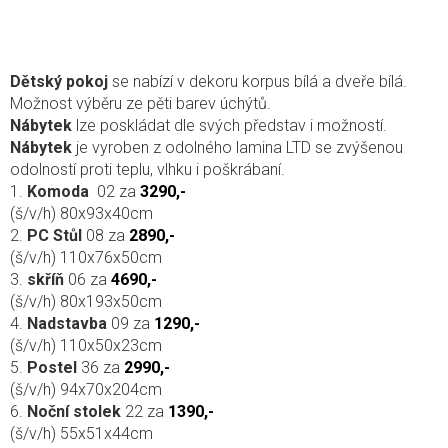
Dětský pokoj
se nabízí v dekoru
korpus bílá a dveře bílá.
Možnost výběru ze pěti barev úchýtů.
Nábytek
lze poskládat dle svých představ i možností.
Nábytek
je vyroben z odolného lamina LTD se zvýšenou
odolností proti teplu, vlhku i poškrábaní.
1.
Komoda
02 za
3290,-
(š/v/h)
80x93x40cm
2.
PC Stůl
08 za
2890,-
(š/v/h)
110x76x50cm
3.
skříň
06 za
4690,-
(š/v/h)
80x193x50cm
4.
Nadstavba
09 za
1290,-
(š/v/h)
110x50x23cm
5.
Postel
36 za
2990,-
(š/v/h)
94x70x204cm
6.
Noční stolek
22 za
1390,-
(š/v/h)
55x51x44cm