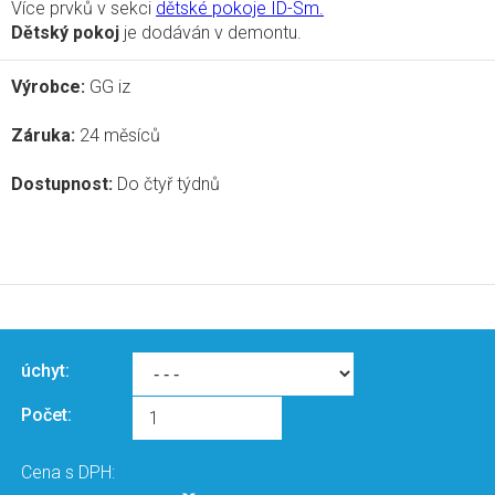
Více prvků v sekci
dětské pokoje ID-Sm.
Dětský pokoj
je dodáván v demontu.
Výrobce:
GG iz
Záruka:
24 měsíců
Dostupnost:
Do čtyř týdnů
úchyt:
Počet:
Cena s DPH: