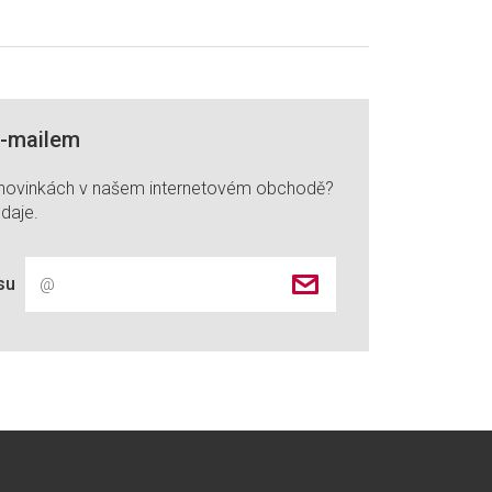
e-mailem
 novinkách v našem internetovém obchodě?
daje.
su