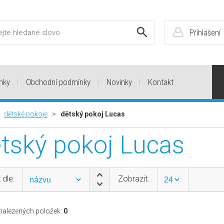
Přihlášení
nky
Obchodní podmínky
Novinky
Kontakt
>
dětské pokoje
>
dětský pokoj Lucas
tský pokoj Lucas
 dle:
Zobrazit:
alezených položek:
0