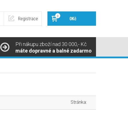
0
Registrace
0Kč
Při nákupu zboží nad 30 000,- Kč
máte dopravné a balné zadarmo
Stránka: