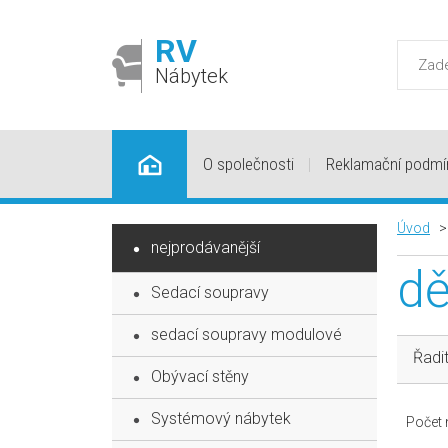
RV
Nábytek
O společnosti
Reklamační podmí
Úvod
nejprodávanější
dě
Sedací soupravy
sedací soupravy modulové
Řadit
Obývací stěny
Systémový nábytek
Počet n