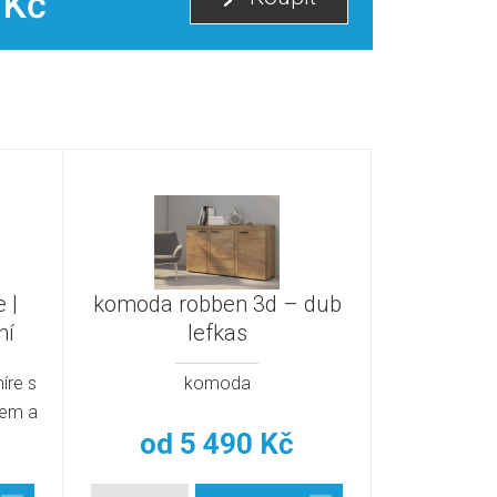
 Kč
 |
komoda robben 3d – dub
ní
lefkas
íre s
komoda
rem a
od
5 490 Kč
l