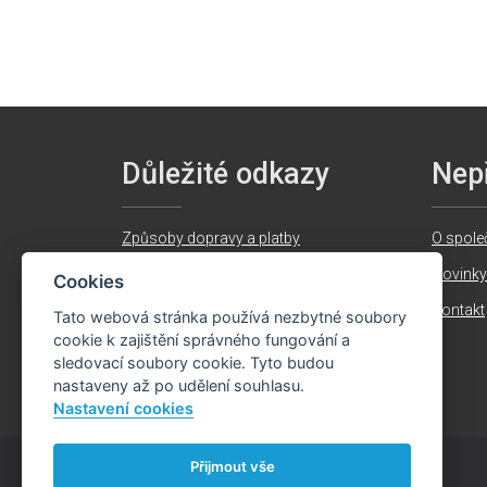
Důležité odkazy
Nep
Způsoby dopravy a platby
O spole
Reklamační podmínky
Novinky
Cookies
Obchodní podmínky
Kontakt
Tato webová stránka používá nezbytné soubory
cookie k zajištění správného fungování a
Informace o splátkách
sledovací soubory cookie. Tyto budou
Vrácení zboží
nastaveny až po udělení souhlasu.
Nastavení cookies
Přijmout vše
© 2026 -
RV Nábytek