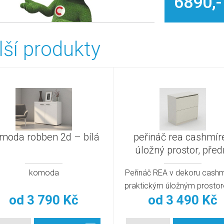
6890,-
lší produkty
moda robben 2d – bílá
peřináč rea cashmíre
úložný prostor, před
otevírání
komoda
Peřináč REA v dekoru cashm
praktickým úložným prosto
od
3 790 Kč
od
3 490 Kč
předním otevíráním. Kva