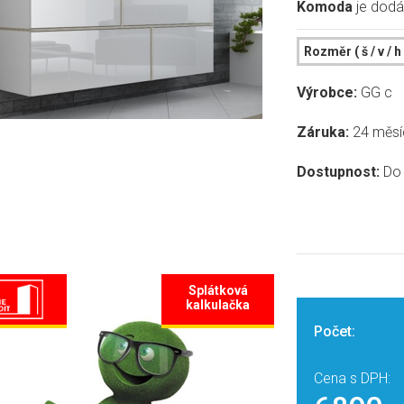
Komoda
je dodá
Rozměr ( š / v / 
Výrobce:
GG c
Záruka:
24 měsí
Dostupnost:
Do 
Splátková
kalkulačka
Počet:
Cena s DPH: