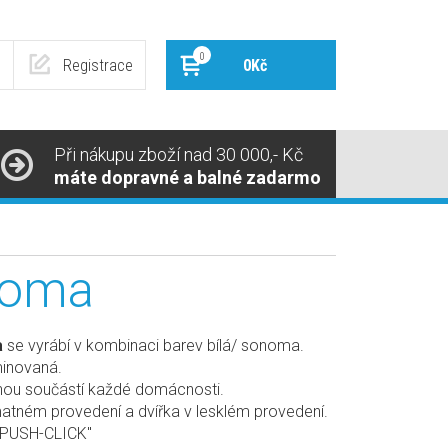
0
Registrace
0Kč
Při nákupu zboží nad 30 000,- Kč
máte dopravné a balné zadarmo
noma
a
se vyrábí v kombinaci barev bílá/ sonoma.
minovaná.
lnou součástí každé domácnosti.
atném provedení a dvířka v lesklém provedení.
 "PUSH-CLICK"