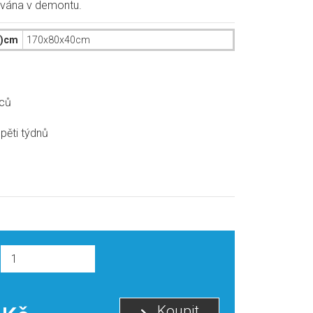
vána v demontu.
h )cm
170x80x40cm
ců
pěti týdnů
Koupit