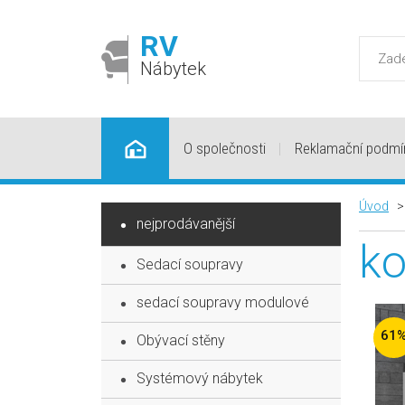
RV
Nábytek
O společnosti
Reklamační podmí
Úvod
nejprodávanější
k
Sedací soupravy
sedací soupravy modulové
61
Obývací stěny
Systémový nábytek