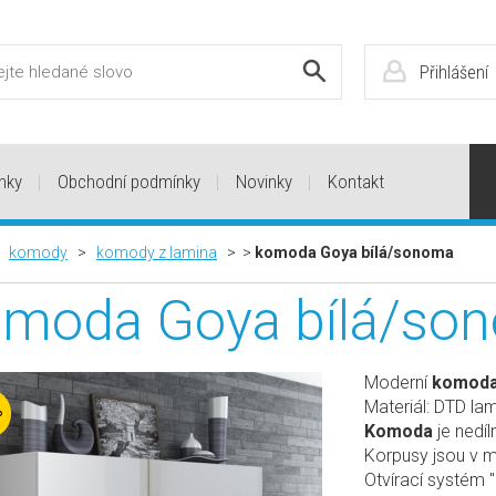
Přihlášení
nky
Obchodní podmínky
Novinky
Kontakt
>
komody
>
komody z lamina
> >
komoda Goya bílá/sonoma
omoda Goya bílá/so
Moderní
komod
Materiál: DTD la
%
Komoda
je nedí
Korpusy jsou v m
Otvírací systém