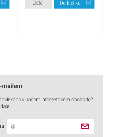
Detail
Do košíku
e-mailem
 novinkách v našem internetovém obchodě?
daje.
su