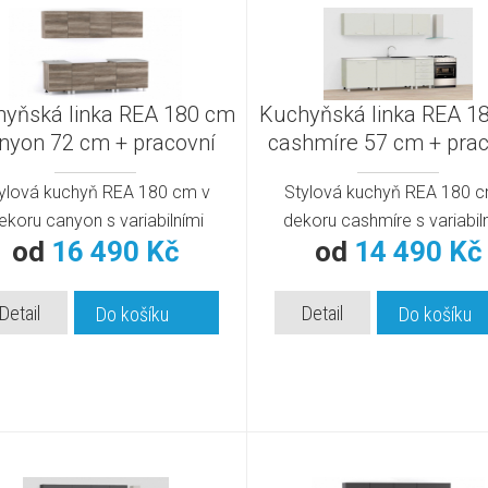
yňská linka REA 180 cm
Kuchyňská linka REA 1
nyon 72 cm + pracovní
cashmíre 57 cm + prac
deska | moderní
deska | moderní
ylová kuchyň REA 180 cm v
Stylová kuchyň REA 180 c
ekoru canyon s variabilními
dekoru cashmíre s variabil
od
16 490 Kč
od
14 490 Kč
skříňkami.
skříňkami.
Detail
Detail
Do košíku
Do košíku