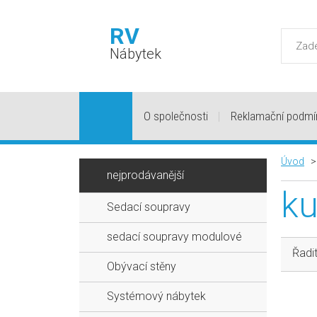
RV
Nábytek
O společnosti
Reklamační podmí
Úvod
nejprodávanější
ku
Sedací soupravy
sedací soupravy modulové
Řadit
Obývací stěny
Systémový nábytek