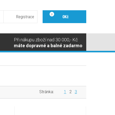
0
Registrace
0Kč
Při nákupu zboží nad 30 000,- Kč
máte dopravné a balné zadarmo
Stránka:
1
2
3