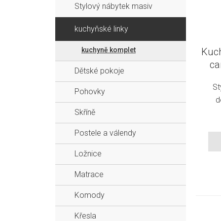
Stylový nábytek masiv
kuchyňské linky
kuchyně komplet
Kuch
ca
Dětské pokoje
St
Pohovky
d
Skříně
Postele a válendy
Ložnice
Matrace
Komody
Křesla