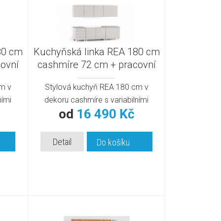
80 cm
Kuchyňská linka REA 180 cm
ovní
cashmíre 72 cm + pracovní
deska | moderní
m v
Stylová kuchyň REA 180 cm v
ními
dekoru cashmíre s variabilními
od
16 490 Kč
skříňkami.
Detail
Do košíku