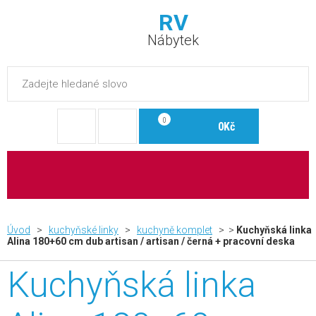
RV
Nábytek
0
0Kč
Úvod
>
kuchyňské linky
>
kuchyně komplet
> >
Kuchyňská linka
Alina 180+60 cm dub artisan / artisan / černá + pracovní deska
Kuchyňská linka