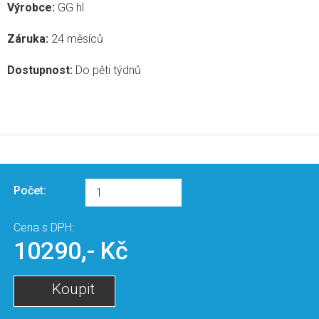
Výrobce:
GG hl
Záruka:
24 měsíců
Dostupnost:
Do pěti týdnů
Počet:
Cena s DPH:
10290,- Kč
Koupit