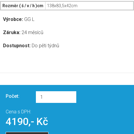
Rozměr ( š / v / h )cm
138x83,5x42cm
Výrobce:
GG L
Záruka:
24 měsíců
Dostupnost:
Do pěti týdnů
Počet:
Cena s DPH:
4190,- Kč