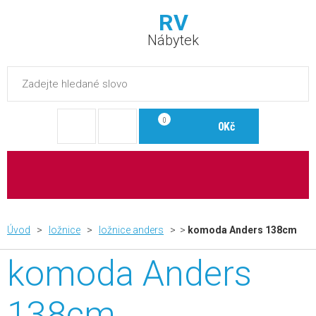
RV
Nábytek
0
0Kč
Úvod
>
ložnice
>
ložnice anders
> >
komoda Anders 138cm
komoda Anders
138cm