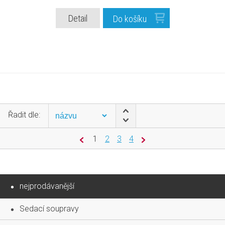
Detail
Do košíku
Řadit dle:
1
2
3
4
nejprodávanější
Sedací soupravy