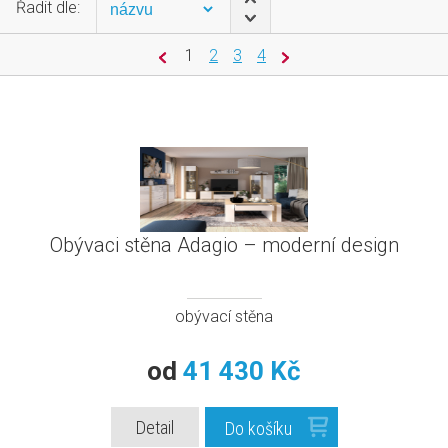
Řadit dle:
1
2
3
4
Obývaci stěna Adagio – moderní design
obývací stěna
od
41 430 Kč
Detail
Do košíku