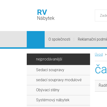
RV
Nábytek
O společnosti
Reklamační podmí
Úvod
nejprodávanější
ča
Sedací soupravy
sedací soupravy modulové
Řadit
Obývací stěny
Systémový nábytek