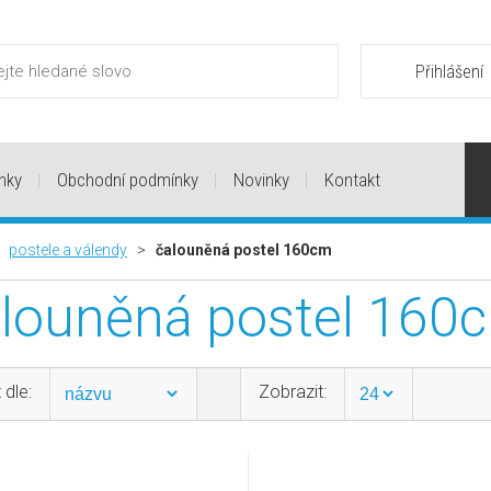
Přihlášení
nky
Obchodní podmínky
Novinky
Kontakt
>
postele a válendy
>
čalouněná postel 160cm
louněná postel 160
 dle:
Zobrazit: