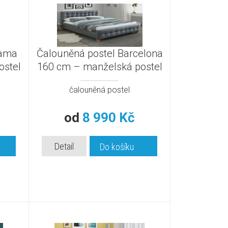
hama
Čalouněná postel Barcelona
ostel
160 cm – manželská postel
čalouněná postel
od
8 990 Kč
Detail
Do košíku