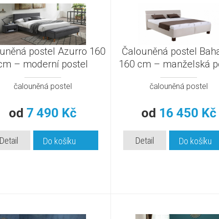
uněná postel Azurro 160
Čalouněná postel Ba
cm – moderní postel
160 cm – manželská p
čalouněná postel
čalouněná postel
od
7 490 Kč
od
16 450 Kč
Detail
Detail
Do košíku
Do košíku