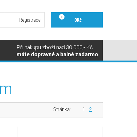
0
Registrace
0Kč
Při nákupu zboží nad 30 000,- Kč
máte dopravné a balné zadarmo
cm
Stránka:
1
2