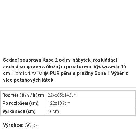
Sedací souprava Kapa 2 od rv-nábytek
,
rozkládací
sedací souprava s úložným prostorem
.
Výška sedu 46
cm
. Komfort zajišťuje
PUR pěna a pružiny Bonell
.
Výběr z
více potahových látek
.
Rozměr ( š / v / h )cm
224x85x142cm
Po rozložení (cm)
122x193cm
Výška sedu (cm)
46cm
Výrobce:
GG dx