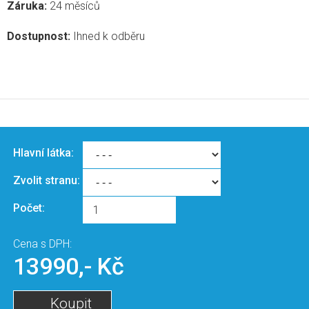
Záruka:
24 měsíců
Dostupnost:
Ihned k odběru
Hlavní látka:
Zvolit stranu:
Počet:
Cena s DPH:
13990,- Kč
Koupit