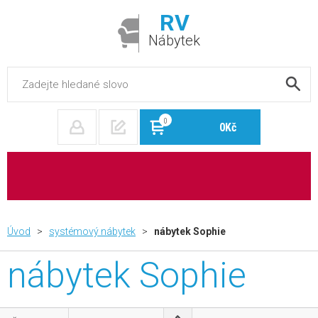
RV
Nábytek
0
0Kč
Úvod
>
systémový nábytek
>
nábytek Sophie
nábytek Sophie