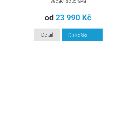
sedací souprava
od
23 990 Kč
Detail
Do košíku
obývací stěna indianapolis 1 - tmavý jasan
obývací stěna