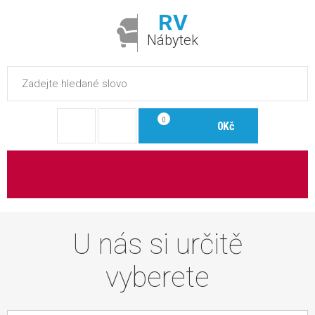
RV
Nábytek
0
0Kč
U nás si určitě
vyberete