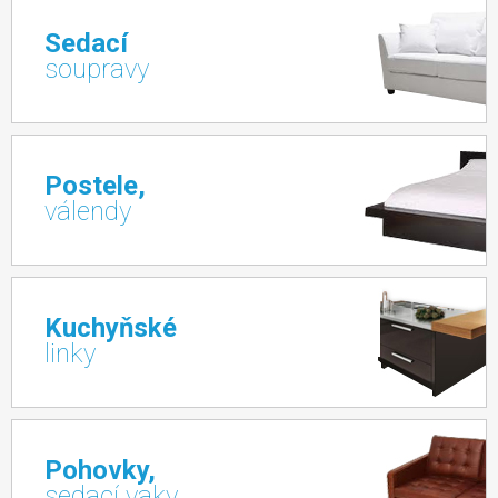
Sedací
soupravy
Postele,
válendy
Kuchyňské
linky
Pohovky,
sedací vaky